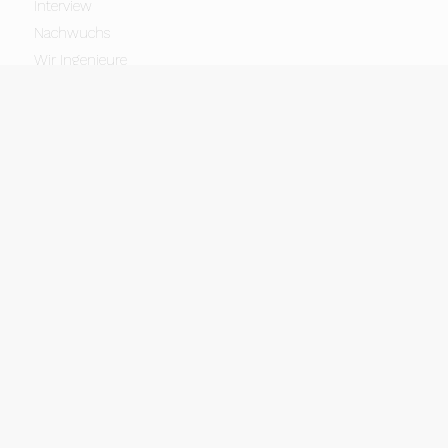
Interview
Nachwuchs
Wir Ingenieure
BRANDENBURGISCHE
INGENIEURKAMMER K.D.Ö.R.
Schlaatzweg 1
14473 Potsdam
T 0331 . 74 31 80
F 0331 . 74 31 830
E
info@bbik.de