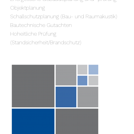
Objektplanung
Schallschutzplanung (Bau- und Raumakustik)
Bautechnische Gutachten
Hoheitliche Prüfung
(Standsicherheit/Brandschutz)