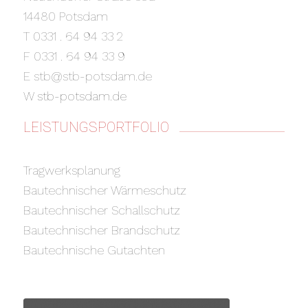
14480 Potsdam
T 0331 . 64 94 33 2
F 0331 . 64 94 33 9
E stb@stb-potsdam.de
W
stb-potsdam.de
LEISTUNGSPORTFOLIO
Tragwerksplanung
Bautechnischer Wärmeschutz
Bautechnischer Schallschutz
Bautechnischer Brandschutz
Bautechnische Gutachten