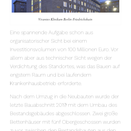
Vivantes Klinikum Berlin-Friedrichshain
Eine spannende Aufgabe schon aus
organisatorischer Sicht bei einem
Investitionsvolumen von 100 Millionen Euro. Vor
allem aber aus technischer Sicht wegen der
Verdichtung des Standortes, was das Bauen auf
engstem Raum und bei laufendem
Krankenhausbetrieb erforderte.
Nach dem Umzug in die Neubauten wurde der
letzte Bauabschnitt 2019 mit dem Umbau des
Bestandsgebäudes abgeschlossen. Zwei große
Bettenhäuser mit fünf Obergeschossen wurden
zuvor zwischen den Bestandsbauten aus den