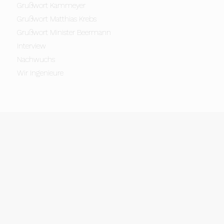
Grußwort Kammeyer
Grußwort Matthias Krebs
Grußwort Minister Beermann
Interview
Nachwuchs
Wir Ingenieure
BRANDENBURGISCHE
INGENIEURKAMMER K.D.Ö.R.
Schlaatzweg 1
14473 Potsdam
T 0331 . 74 31 80
F 0331 . 74 31 830