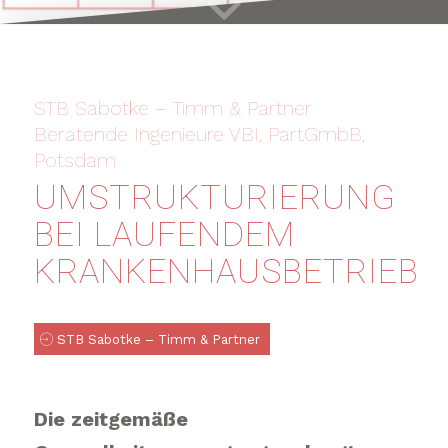
STB Sabotke – Timm & Partner
Beratende Ingenieure VBI, PartGmbB,
Potsdam
UMSTRUKTURIERUNG
BEI LAUFENDEM
KRANKENHAUSBETRIEB
STB Sabotke – Timm & Partner
Die zeitgemäße