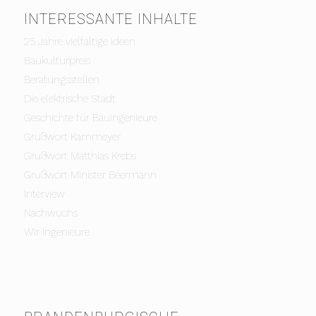
INTERESSANTE INHALTE
25 Jahre vielfältige Ideen
Baukulturpreis
Beratungsstellen
Die elektrische Stadt
Geschichte für Bauingenieure
Grußwort Kammeyer
Grußwort Matthias Krebs
Grußwort Minister Beermann
Interview
Nachwuchs
Wir Ingenieure