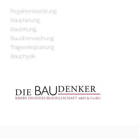
Projektentwicklung
Bauplanung,
Bauleitung,
Bauüberwachung
Tragwerksplanung
Bauphysik