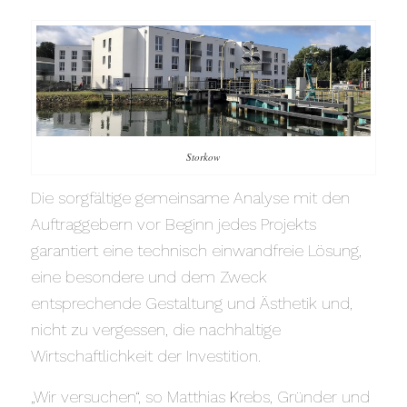
Storkow
Die sorgfältige gemeinsame Analyse mit den
Auftraggebern vor Beginn jedes Projekts
garantiert eine technisch einwandfreie Lösung,
eine besondere und dem Zweck
entsprechende Gestaltung und Ästhetik und,
nicht zu vergessen, die nachhaltige
Wirtschaftlichkeit der Investition.
„Wir versuchen“, so Matthias Krebs, Gründer und